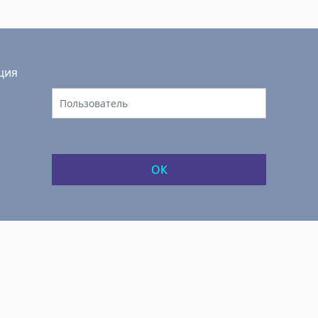
ция
ОК